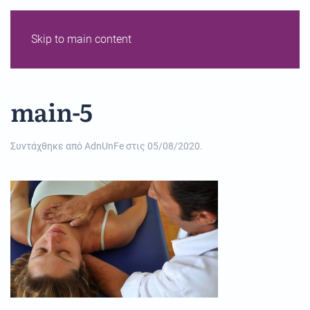
Skip to main content
main-5
Συντάχθηκε από
AdnUnFe
στις
05/08/2020
.