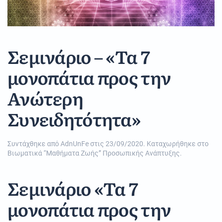
Σεμινάριο – «Τα 7
μονοπάτια προς την
Ανώτερη
Συνειδητότητα»
Συντάχθηκε από
AdnUnFe
στις
23/09/2020
. Καταχωρήθηκε στο
Βιωματικά “Μαθήματα Ζωής” Προσωπικής Ανάπτυξης
.
Σεμινάριο «Τα 7
μονοπάτια προς την