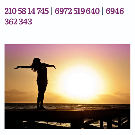
210 58 14 745
|
6972 519 640
|
6946
362 343