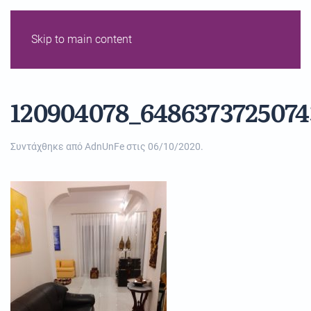
Skip to main content
120904078_6486373725074
Συντάχθηκε από
AdnUnFe
στις
06/10/2020
.